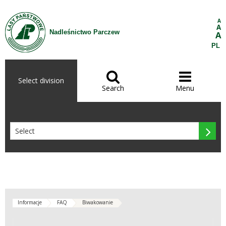
Skip to Content
A
A
Nadleśnictwo Parczew
A
PL


Select division
Search
Menu

Informacje
FAQ
Biwakowanie