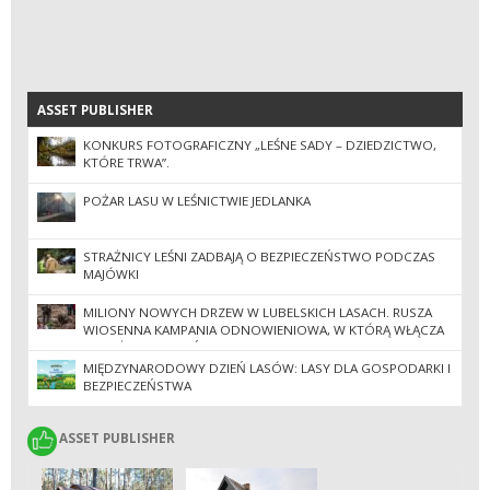
ASSET PUBLISHER
ASSET PUBLISHER
KONKURS FOTOGRAFICZNY „LEŚNE SADY – DZIEDZICTWO,
KTÓRE TRWA”.
POŻAR LASU W LEŚNICTWIE JEDLANKA
STRAŻNICY LEŚNI ZADBAJĄ O BEZPIECZEŃSTWO PODCZAS
MAJÓWKI
MILIONY NOWYCH DRZEW W LUBELSKICH LASACH. RUSZA
WIOSENNA KAMPANIA ODNOWIENIOWA, W KTÓRĄ WŁĄCZA
SIĘ TEŻ SPOŁECZEŃSTWO.
MIĘDZYNARODOWY DZIEŃ LASÓW: LASY DLA GOSPODARKI I
BEZPIECZEŃSTWA
ASSET PUBLISHER
ASSET PUBLISHER