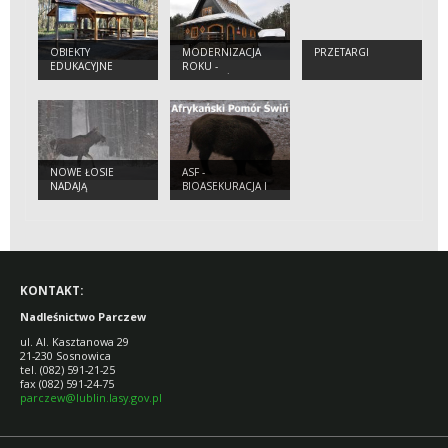
OBIEKTY
MODERNIZACJA
PRZETARGI
EDUKACYJNE
ROKU -
LEŚNICZÓWKA
GOŚCINIEC
NOWE ŁOSIE
ASF -
NADAJĄ
BIOASEKURACJA I
FILM
INSTRUKTAŻOWY
KONTAKT:
Nadleśnictwo Parczew
ul. Al. Kasztanowa 29
21-230 Sosnowica
tel. (082) 591-21-25
fax (082) 591-24-75
parczew@lublin.lasy.gov.pl