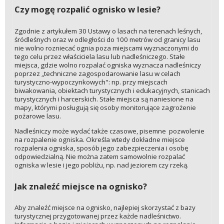
Czy mogę rozpalić ognisko w lesie?
Zgodnie z artykułem 30 Ustawy o lasach na terenach leśnych,
śródleśnych oraz w odległości do 100 metrów od granicy lasu
nie wolno rozniecać ognia poza miejscami wyznaczonymi do
tego celu przez właściciela lasu lub nadleśniczego. Stałe
miejsca, gdzie wolno rozpalać ogniska wyznacza nadleśniczy
poprzez „techniczne zagospodarowanie lasu w celach
turystyczno-wypoczynkowych": np. przy miejscach
biwakowania, obiektach turystycznych i edukacyjnych, stanicach
turystycznych i harcerskich. Stałe miejsca są naniesione na
mapy, którymi posługują się osoby monitorujące zagrożenie
pożarowe lasu.
Nadleśniczy może wydać także czasowe, pisemne pozwolenie
na rozpalenie ogniska. Określa wtedy dokładne miejsce
rozpalenia ogniska, sposób jego zabezpieczenia i osobę
odpowiedzialną. Nie można zatem samowolnie rozpalać
ogniska w lesie i jego pobliżu, np. nad jeziorem czy rzeką.
Jak znaleźć miejsce na ognisko?
Aby znaleźć miejsce na ognisko, najlepiej skorzystać z bazy
turystycznej przygotowanej przez każde nadleśnictwo.