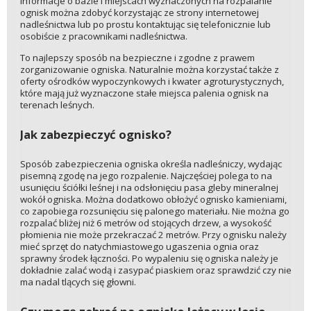
Informacje o bazie i miejscach wyznaczonych na rozpalanie
ognisk można zdobyć korzystając ze strony internetowej
nadleśnictwa lub po prostu kontaktując się telefonicznie lub
osobiście z pracownikami nadleśnictwa.
To najlepszy sposób na bezpieczne i zgodne z prawem
zorganizowanie ogniska. Naturalnie można korzystać także z
oferty ośrodków wypoczynkowych i kwater agroturystycznych,
które mają już wyznaczone stałe miejsca palenia ognisk na
terenach leśnych.
Jak zabezpieczyć ognisko?
Sposób zabezpieczenia ogniska określa nadleśniczy, wydając
pisemną zgodę na jego rozpalenie. Najczęściej polega to na
usunięciu ściółki leśnej i na odsłonięciu pasa gleby mineralnej
wokół ogniska. Można dodatkowo obłożyć ognisko kamieniami,
co zapobiega rozsunięciu się palonego materiału. Nie można go
rozpalać bliżej niż 6 metrów od stojących drzew, a wysokość
płomienia nie może przekraczać 2 metrów. Przy ognisku należy
mieć sprzęt do natychmiastowego ugaszenia ognia oraz
sprawny środek łączności. Po wypaleniu się ogniska należy je
dokładnie zalać wodą i zasypać piaskiem oraz sprawdzić czy nie
ma nadal tlących się głowni.