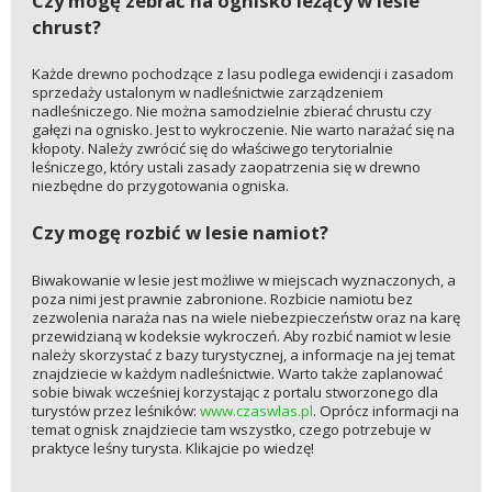
Czy mogę zebrać na ognisko leżący w lesie
chrust?
Każde drewno pochodzące z lasu podlega ewidencji i zasadom
sprzedaży ustalonym w nadleśnictwie zarządzeniem
nadleśniczego. Nie można samodzielnie zbierać chrustu czy
gałęzi na ognisko. Jest to wykroczenie. Nie warto narażać się na
kłopoty. Należy zwrócić się do właściwego terytorialnie
leśniczego, który ustali zasady zaopatrzenia się w drewno
niezbędne do przygotowania ogniska.
Czy mogę rozbić w lesie namiot?
Biwakowanie w lesie jest możliwe w miejscach wyznaczonych, a
poza nimi jest prawnie zabronione. Rozbicie namiotu bez
zezwolenia naraża nas na wiele niebezpieczeństw oraz na karę
przewidzianą w kodeksie wykroczeń. Aby rozbić namiot w lesie
należy skorzystać z bazy turystycznej, a informacje na jej temat
znajdziecie w każdym nadleśnictwie. Warto także zaplanować
sobie biwak wcześniej korzystając z portalu stworzonego dla
turystów przez leśników:
www.czaswlas.pl
. Oprócz informacji na
temat ognisk znajdziecie tam wszystko, czego potrzebuje w
praktyce leśny turysta. Klikajcie po wiedzę!