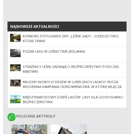
NAJNOWSZE AKTUALNOŚCI
NAJNOWSZE AKTUALNOŚCI
KONKURS FOTOGRAFICZNY „LEŚNE SADY – DZIEDZICTWO,
KTÓRE TRWA”.
POŻAR LASU W LEŚNICTWIE JEDLANKA
STRAŻNICY LEŚNI ZADBAJĄ O BEZPIECZEŃSTWO PODCZAS
MAJÓWKI
MILIONY NOWYCH DRZEW W LUBELSKICH LASACH. RUSZA
WIOSENNA KAMPANIA ODNOWIENIOWA, W KTÓRĄ WŁĄCZA
SIĘ TEŻ SPOŁECZEŃSTWO.
MIĘDZYNARODOWY DZIEŃ LASÓW: LASY DLA GOSPODARKI I
BEZPIECZEŃSTWA
POLECANE ARTYKUŁY
POLECANE ARTYKUŁY