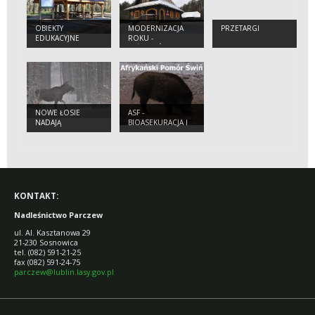
OBIEKTY
MODERNIZACJA
PRZETARGI
EDUKACYJNE
ROKU -
LEŚNICZÓWKA
GOŚCINIEC
NOWE ŁOSIE
ASF -
NADAJĄ
BIOASEKURACJA I
FILM
INSTRUKTAŻOWY
KONTAKT:
Nadleśnictwo Parczew
ul. Al. Kasztanowa 29
21-230 Sosnowica
tel. (082) 591-21-25
fax (082) 591-24-75
parczew@lublin.lasy.gov.pl