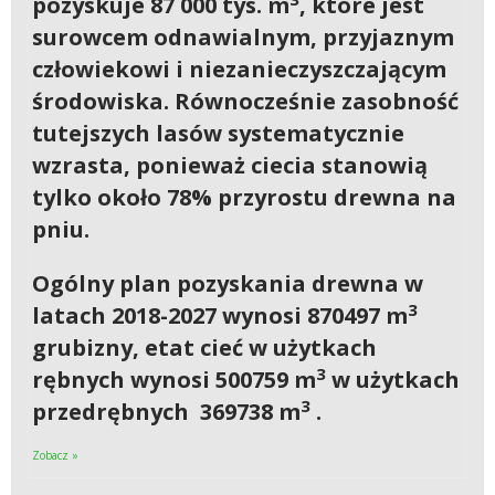
pozyskuje 87 000 tys. m
, które jest
surowcem odnawialnym, przyjaznym
człowiekowi i niezanieczyszczającym
środowiska. Równocześnie zasobność
tutejszych lasów systematycznie
wzrasta, ponieważ ciecia stanowią
tylko około 78% przyrostu drewna na
pniu.
Ogólny plan pozyskania drewna w
3
latach 2018-2027 wynosi 870497 m
grubizny, etat cieć w użytkach
3
rębnych wynosi 500759 m
w użytkach
3
przedrębnych 369738 m
.
Zobacz »