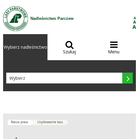
Przejdź do treści
A
Nadleśnictwo Parczew
A
A


Wybierz nadleśnictwo
Szukaj
Menu

Nasza praca
Użytkowanie lasu