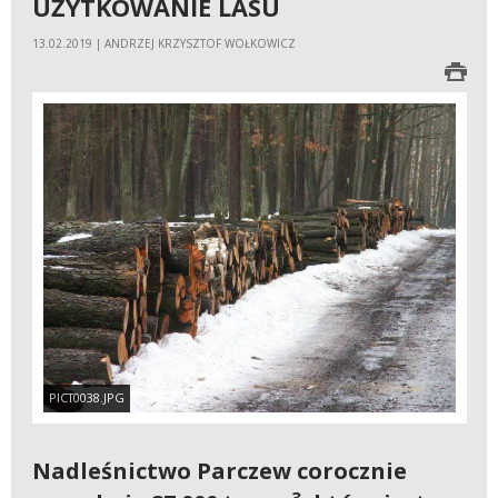
UŻYTKOWANIE LASU
13.02.2019 | ANDRZEJ KRZYSZTOF WOŁKOWICZ
PICT0038.JPG
Nadleśnictwo Parczew corocznie
3